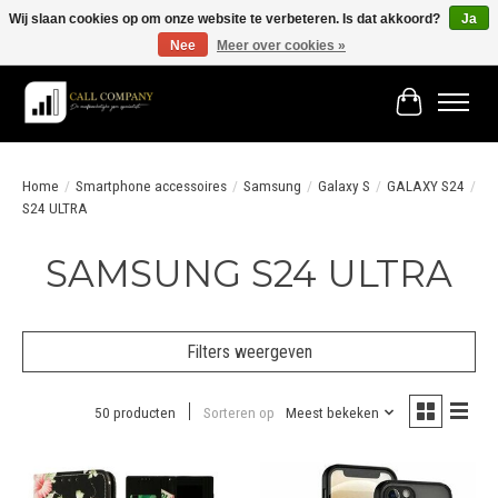
Wij slaan cookies op om onze website te verbeteren. Is dat akkoord?
Ja
Nee
Meer over cookies »
Vóór 19:00 besteld morgen in huis!
Winkelwage
Home
/
Smartphone accessoires
/
Samsung
/
Galaxy S
/
GALAXY S24
/
S24 ULTRA
SAMSUNG S24 ULTRA
Filters weergeven
50 producten
Sorteren op
Meest bekeken