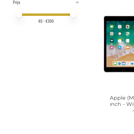
Prijs
Minimale prijswaarde
Price maximum value
€
0
- €
300
Apple (M
inch - Wi