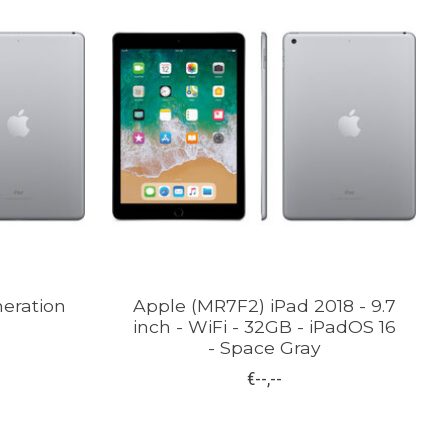
neration
Apple (MR7F2) iPad 2018 - 9.7
inch - WiFi - 32GB - iPadOS 16
- Space Gray
€--,--