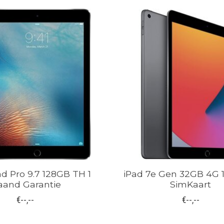
ad Pro 9.7 128GB TH 1
iPad 7e Gen 32GB 4G 
and Garantie
SimKaart
€--,--
€--,--