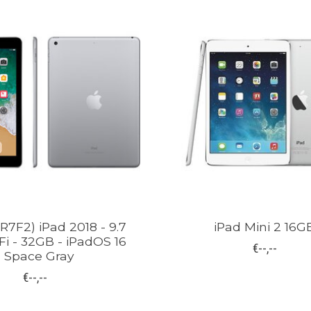
R7F2) iPad 2018 - 9.7
iPad Mini 2 16G
Fi - 32GB - iPadOS 16
€--,--
- Space Gray
€--,--