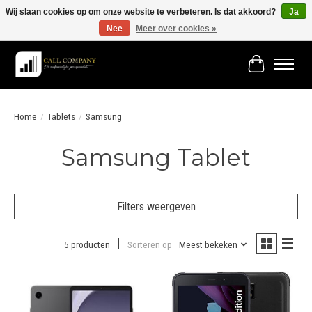
Wij slaan cookies op om onze website te verbeteren. Is dat akkoord?
Ja
Nee
Meer over cookies »
Vóór 19:00 besteld morgen in huis!
Winkelwage
Home
/
Tablets
/
Samsung
Samsung Tablet
Filters weergeven
5 producten
Sorteren op
Meest bekeken