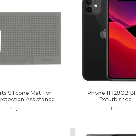
ts Silicone Mat For
iPhone 11 128GB B
rotection Assistance
Refurbished
€--,--
€--,--