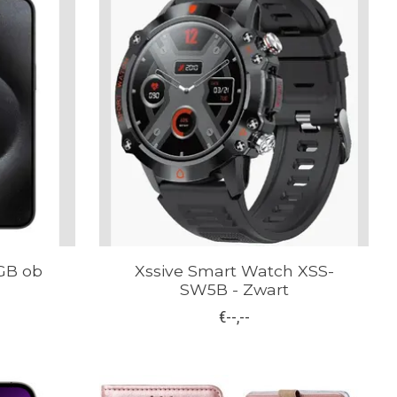
8GB ob
Xssive Smart Watch XSS-
SW5B - Zwart
€--,--