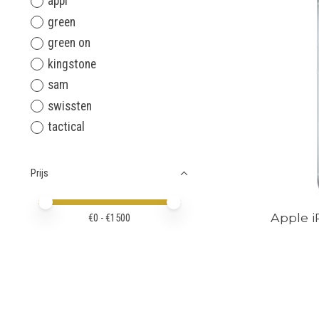
appl
green
green on
kingstone
sam
swissten
tactical
Prijs
Minimale prijswaarde
Price maximum value
Apple i
€
0
- €
1500