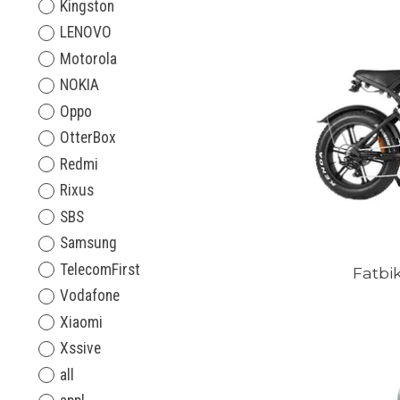
Kingston
LENOVO
Motorola
NOKIA
Oppo
OtterBox
Redmi
Rixus
SBS
Samsung
TelecomFirst
Fatbi
Vodafone
Xiaomi
Xssive
all