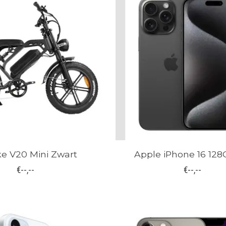
ke V20 Mini Zwart
Apple iPhone 16 12
€--,--
€--,--