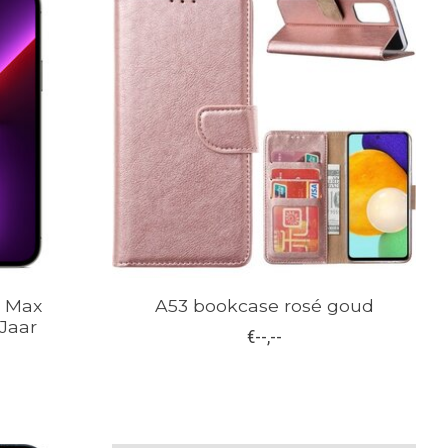
o Max
A53 bookcase rosé goud
 Jaar
€--,--