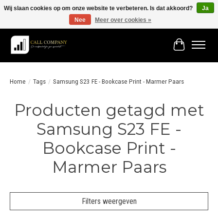
Wij slaan cookies op om onze website te verbeteren. Is dat akkoord?
Ja
Nee
Meer over cookies »
Vóór 19:00 besteld morgen in huis!
Winkelwage
Home
/
Tags
/
Samsung S23 FE - Bookcase Print - Marmer Paars
Producten getagd met
Samsung S23 FE -
Bookcase Print -
Marmer Paars
Filters weergeven