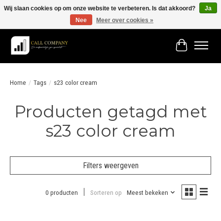
Wij slaan cookies op om onze website te verbeteren. Is dat akkoord?
Ja
Nee
Meer over cookies »
Vóór 19:00 besteld morgen in huis!
Winkelwage
Home
/
Tags
/
s23 color cream
Producten getagd met
s23 color cream
Filters weergeven
0 producten
Sorteren op
Meest bekeken