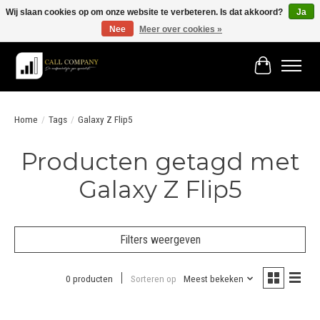
Wij slaan cookies op om onze website te verbeteren. Is dat akkoord?
Ja
Nee
Meer over cookies »
Vóór 19:00 besteld morgen in huis!
Winkelwage
Home
/
Tags
/
Galaxy Z Flip5
Producten getagd met
Galaxy Z Flip5
Filters weergeven
0 producten
Sorteren op
Meest bekeken