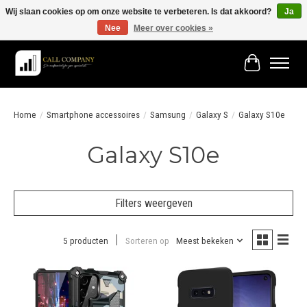
Wij slaan cookies op om onze website te verbeteren. Is dat akkoord?
Ja
Nee
Meer over cookies »
Vóór 19:00 besteld morgen in huis!
Winkelwage
Home
/
Smartphone accessoires
/
Samsung
/
Galaxy S
/
Galaxy S10e
Galaxy S10e
Filters weergeven
5 producten
Sorteren op
Meest bekeken