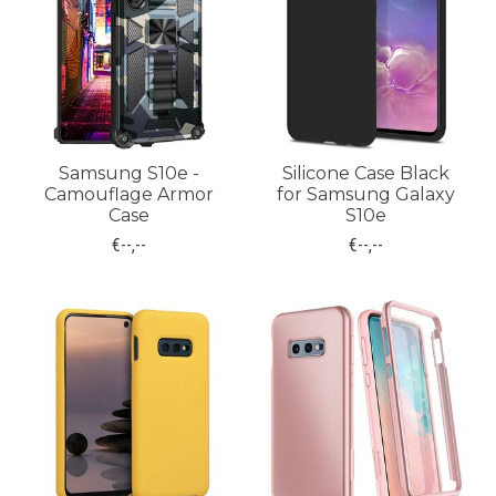
Samsung S10e -
Silicone Case Black
Camouflage Armor
for Samsung Galaxy
Case
S10e
€--,--
€--,--