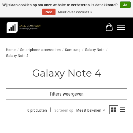
Wij slaan cookies op om onze website te verbeteren. Is dat akkoord?
Ja
Nee
Meer over cookies »
Vóór 19:00 besteld morgen in huis!
Winkelwage
Home
/
Smartphone accessoires
/
Samsung
/
Galaxy Note
/
Galaxy Note 4
Galaxy Note 4
Filters weergeven
0 producten
Sorteren op
Meest bekeken