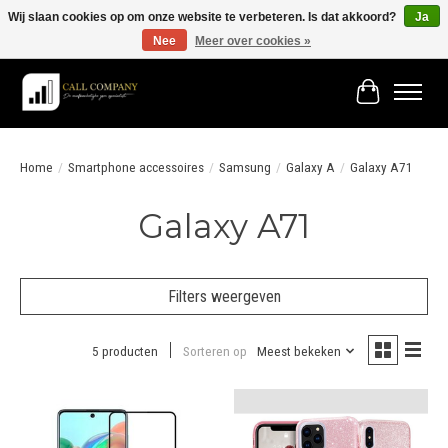
Wij slaan cookies op om onze website te verbeteren. Is dat akkoord?
Ja
Nee
Meer over cookies »
Vóór 19:00 besteld morgen in huis!
Winkelwage
Home
/
Smartphone accessoires
/
Samsung
/
Galaxy A
/
Galaxy A71
Galaxy A71
Filters weergeven
5 producten
Sorteren op
Meest bekeken