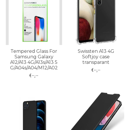
Tempered Glass For
Swissten A13 4G
Samsung Galaxy
Softjoy case
A12/A13 4G/A13s/A13 5
transparant
G/A04s/A04/M12/A02
€--,--
€--,--