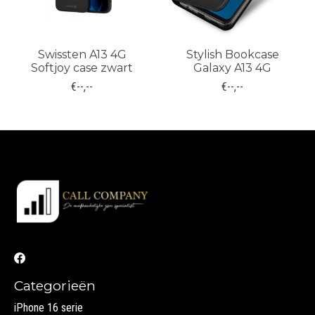
Swissten A13 4G
Stylish Bookcase
Softjoy case zwart
Galaxy A13 4G
€--,--
€--,--
Categorieën
iPhone 16 serie