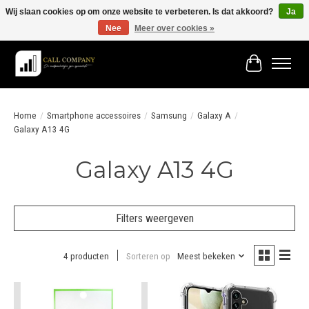
Wij slaan cookies op om onze website te verbeteren. Is dat akkoord?
Ja
Nee
Meer over cookies »
Vóór 19:00 besteld morgen in huis!
Winkelwage
Home
/
Smartphone accessoires
/
Samsung
/
Galaxy A
/
Galaxy A13 4G
Galaxy A13 4G
Filters weergeven
4 producten
Sorteren op
Meest bekeken