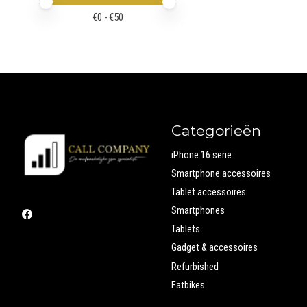
Minimale prijswaarde
Price maximum value
€
0
- €
50
Categorieën
iPhone 16 serie
Smartphone accessoires
Tablet accessoires
Smartphones
Tablets
Gadget & accessoires
Refurbished
Fatbikes