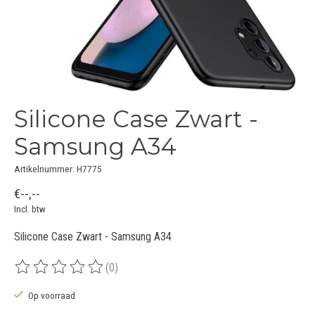
Silicone Case Zwart -
Samsung A34
Artikelnummer: H7775
€--,--
Incl. btw
Silicone Case Zwart - Samsung A34
(0)
De beoordeling van dit product is
0
van de 5
Op voorraad