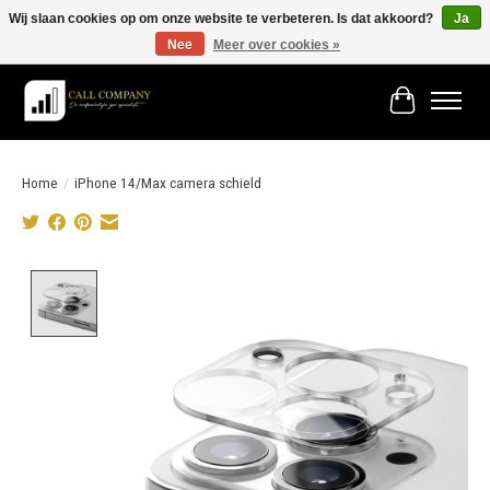
Wij slaan cookies op om onze website te verbeteren. Is dat akkoord?
Ja
Nee
Meer over cookies »
Vóór 19:00 besteld morgen in huis!
Winkelwage
Home
/
iPhone 14/Max camera schield
Product image slideshow Items