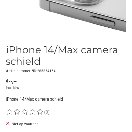
iPhone 14/Max camera
schield
Artikelnummer: !ID:285864154
€--,--
Incl. btw
iPhone 14/Max camera schield
(0)
De beoordeling van dit product is
0
van de 5
Niet op voorraad