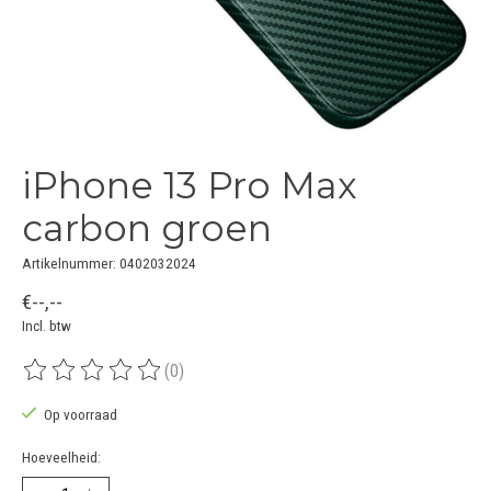
iPhone 13 Pro Max
carbon groen
Artikelnummer: 0402032024
€--,--
Incl. btw
(0)
De beoordeling van dit product is
0
van de 5
Op voorraad
Hoeveelheid: