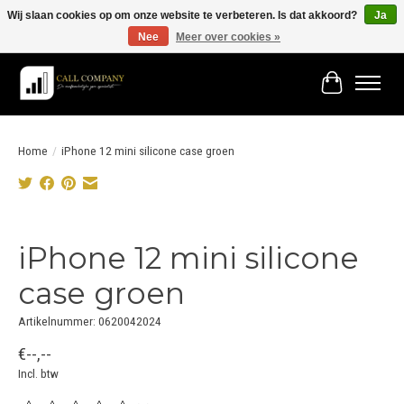
Wij slaan cookies op om onze website te verbeteren. Is dat akkoord?
Ja
Nee
Meer over cookies »
Vóór 19:00 besteld morgen in huis!
Winkelwage
Home
/
iPhone 12 mini silicone case groen
Product image slideshow Items
iPhone 12 mini silicone
case groen
Artikelnummer: 0620042024
€--,--
Incl. btw