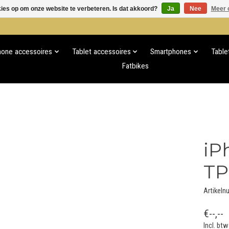
kies op om onze website te verbeteren. Is dat akkoord?
Ja
Nee
Meer 
hone accessoires
Tablet accessoires
Smartphones
Table
Fatbikes
iP
TP
Artikeln
€--,--
Incl. btw