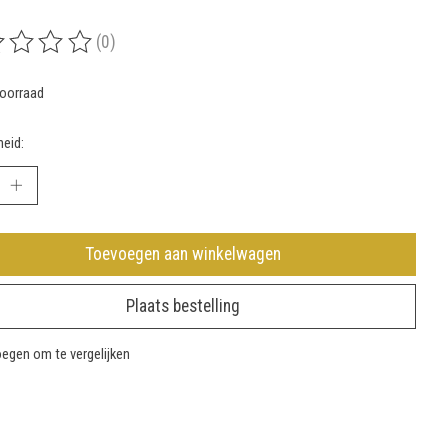
(0)
rdeling van dit product is
0
van de 5
oorraad
eid:
Toevoegen aan winkelwagen
Plaats bestelling
egen om te vergelijken