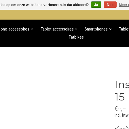
kies op om onze website te verbeteren. Is dat akkoord?
Ja
Nee
Meer 
hone accessoires
Tablet accessoires
Smartphones
Table
Fatbikes
In
15
€--,--
Incl. btw