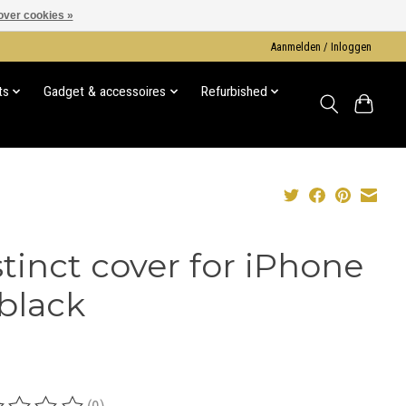
over cookies »
Aanmelden / Inloggen
ts
Gadget & accessoires
Refurbished
stinct cover for iPhone
 black