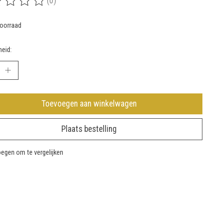
(0)
rdeling van dit product is
0
van de 5
oorraad
eid:
Toevoegen aan winkelwagen
Plaats bestelling
egen om te vergelijken