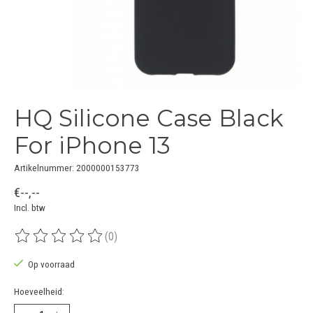
HQ Silicone Case Black
For iPhone 13
Artikelnummer: 2000000153773
€--,--
Incl. btw
(0)
De beoordeling van dit product is
0
van de 5
Op voorraad
Hoeveelheid: