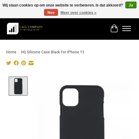
Wij slaan cookies op om onze website te verbeteren. Is dat akkoord?
Ja
Nee
Meer over cookies »
Vóór 19:00 besteld morgen in huis!
Winkelwage
Home
/
HQ Silicone Case Black For iPhone 13
Product image slideshow Items