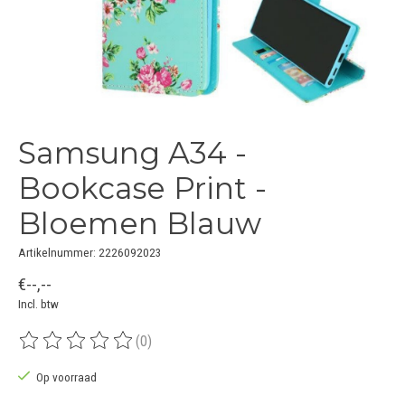
Samsung A34 -
Bookcase Print -
Bloemen Blauw
Artikelnummer: 2226092023
€--,--
Incl. btw
(0)
De beoordeling van dit product is
0
van de 5
Op voorraad