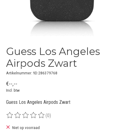
Guess Los Angeles
Airpods Zwart
Artikelnummer: !ID:286379768
€--,--
Incl. btw
Guess Los Angeles Airpods Zwart
(0)
De beoordeling van dit product is
0
van de 5
Niet op voorraad