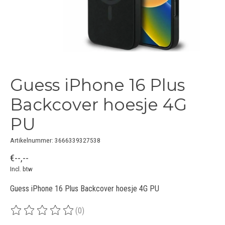
Guess iPhone 16 Plus
Backcover hoesje 4G
PU
Artikelnummer: 3666339327538
€--,--
Incl. btw
Guess iPhone 16 Plus Backcover hoesje 4G PU
(0)
De beoordeling van dit product is
0
van de 5