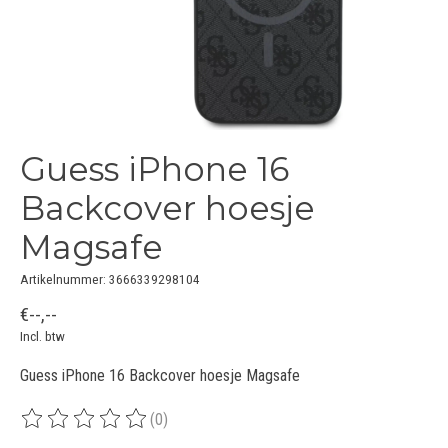
Guess iPhone 16
Backcover hoesje
Magsafe
Artikelnummer: 3666339298104
€--,--
Incl. btw
Guess iPhone 16 Backcover hoesje Magsafe
(0)
De beoordeling van dit product is
0
van de 5