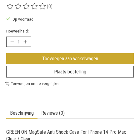
(0)
De beoordeling van dit product is
0
van de 5
Op voorraad
Hoeveelheid:
Toevoegen aan winkelwagen
Plaats bestelling
Toevoegen om te vergelijken
Beschrijving
Reviews (0)
GREEN ON MagSafe Anti Shock Case For IPhone 14 Pro Max
Clear / Clear