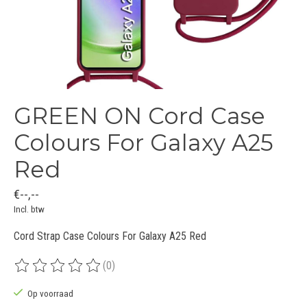
GREEN ON Cord Case
Colours For Galaxy A25
Red
€--,--
Incl. btw
Cord Strap Case Colours For Galaxy A25 Red
(0)
De beoordeling van dit product is
0
van de 5
Op voorraad