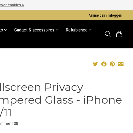
over cookies »
Aanmelden / Inloggen
ts
Gadget & accessoires
Refurbished
llscreen Privacy
mpered Glass - iPhone
/11
ummer: 138