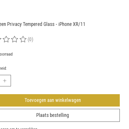
reen Privacy Tempered Glass - iPhone XR/11
(0)
rdeling van dit product is
0
van de 5
oorraad
eid:
Toevoegen aan winkelwagen
Plaats bestelling