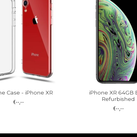
one Case - iPhone XR
iPhone XR 64GB 
Refurbished
€--,--
€--,--