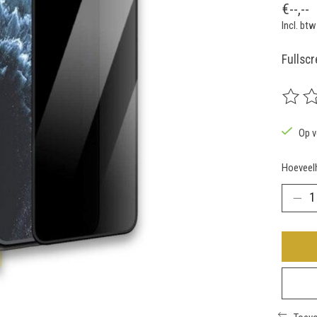
€--,--
Incl. btw
Fullsc
De beoo
Op v
Hoeveelh