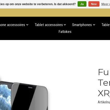
kies op om onze website te verbeteren. Is dat akkoord?
Ja
Nee
Meer 
hone accessoires
Tablet accessoires
Smartphones
Table
Fatbikes
Fu
Te
XR
Artikeln