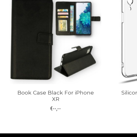
Book Case Black For iPhone
Silic
XR
€--,--