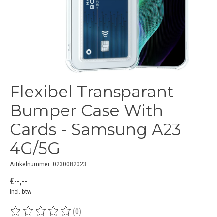
Flexibel Transparant
Bumper Case With
Cards - Samsung A23
4G/5G
Artikelnummer: 0230082023
€--,--
Incl. btw
(0)
De beoordeling van dit product is
0
van de 5