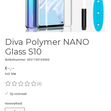
Diva Polymer NANO
Glass S10
Artikelnummer: 0031104169466
€--,--
Incl. btw
(0)
De beoordeling van dit product is
0
van de 5
Op voorraad
Hoeveelheid: