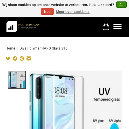
Wij slaan cookies op om onze website te verbeteren. Is dat akkoord?
Ja
Nee
Meer over cookies »
Vóór 19:00 besteld morgen in huis!
Winkelwage
Home
/
Diva Polymer NANO Glass S10
Product image slideshow Items