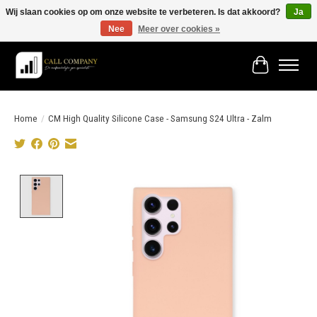
Wij slaan cookies op om onze website te verbeteren. Is dat akkoord?
Ja
Nee
Meer over cookies »
Vóór 19:00 besteld morgen in huis!
Winkelwage
Home
/
CM High Quality Silicone Case - Samsung S24 Ultra - Zalm
Product image slideshow Items