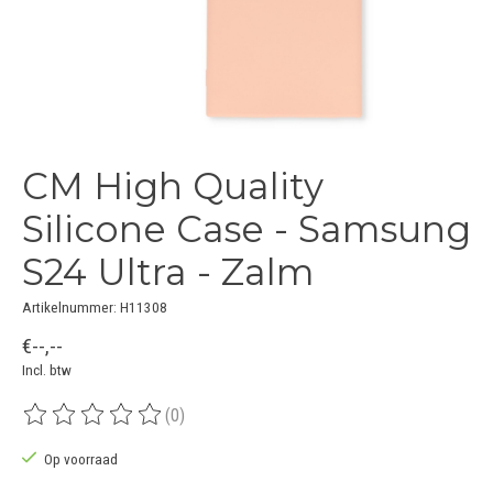
CM High Quality
Silicone Case - Samsung
S24 Ultra - Zalm
Artikelnummer: H11308
€--,--
Incl. btw
(0)
De beoordeling van dit product is
0
van de 5
Op voorraad