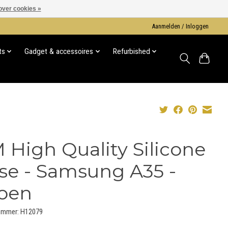
over cookies »
Aanmelden / Inloggen
ts
Gadget & accessoires
Refurbished
 High Quality Silicone
se - Samsung A35 -
oen
nummer: H12079