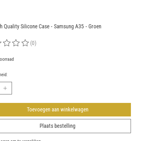
h Quality Silicone Case - Samsung A35 - Groen
(0)
rdeling van dit product is
0
van de 5
oorraad
eid:
Toevoegen aan winkelwagen
Plaats bestelling