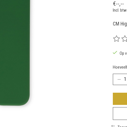
€--,--
Incl. btw
CM Hig
De beoo
Op v
Hoeveelh