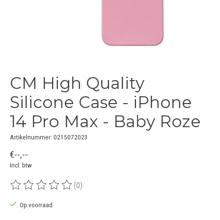
CM High Quality
Silicone Case - iPhone
14 Pro Max - Baby Roze
Artikelnummer: 0215072023
€--,--
Incl. btw
(0)
De beoordeling van dit product is
0
van de 5
Op voorraad