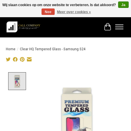
Wij slaan cookies op om onze website te verbeteren. Is dat akkoord?
Ja
Nee
Meer over cookies »
Vóór 19:00 besteld morgen in huis!
Winkelwage
Home
/
Clear HQ Tempered Glass - Samsung S24
Product image slideshow Items