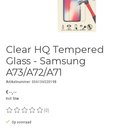
Clear HQ Tempered
Glass - Samsung
A73/A72/A71
Artikelnummer: 036136520198
€--,--
Incl. btw
(0)
De beoordeling van dit product is
0
van de 5
Op voorraad