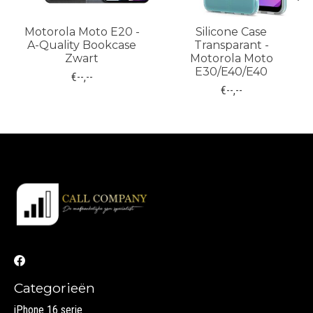
Motorola Moto E20 -
Silicone Case
A-Quality Bookcase
Transparant -
Zwart
Motorola Moto
E30/E40/E40
€--,--
€--,--
Categorieën
iPhone 16 serie