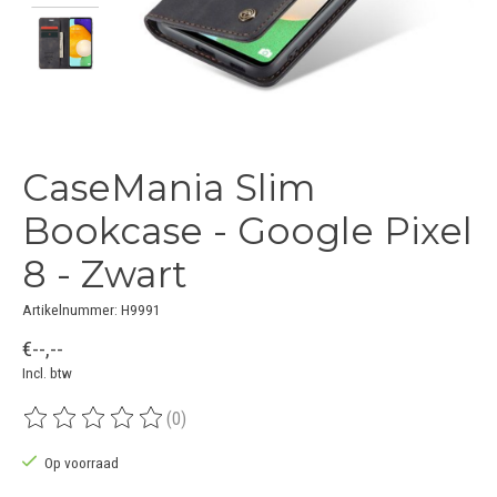
CaseMania Slim
Bookcase - Google Pixel
8 - Zwart
Artikelnummer: H9991
€--,--
Incl. btw
(0)
De beoordeling van dit product is
0
van de 5
Op voorraad