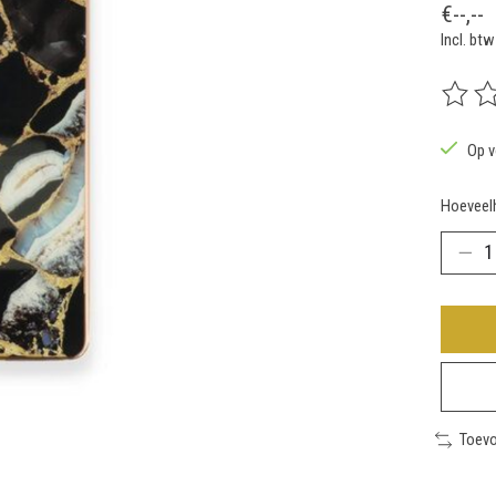
€--,--
Incl. btw
De beoo
Op v
Hoeveelh
Toevo