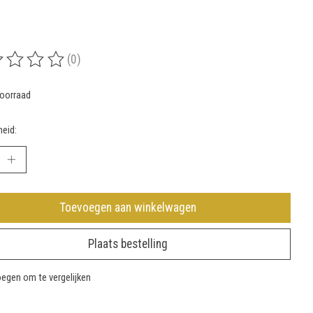
(0)
rdeling van dit product is
0
van de 5
oorraad
eid:
Toevoegen aan winkelwagen
Plaats bestelling
egen om te vergelijken