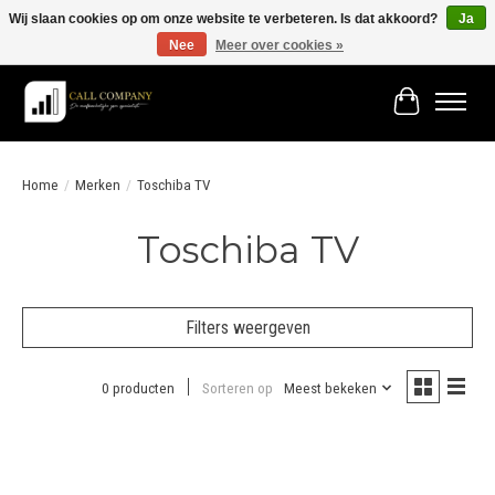
Wij slaan cookies op om onze website te verbeteren. Is dat akkoord?
Ja
Nee
Meer over cookies »
Vóór 19:00 besteld morgen in huis!
Winkelwage
Home
/
Merken
/
Toschiba TV
Toschiba TV
Filters weergeven
0 producten
Sorteren op
Meest bekeken