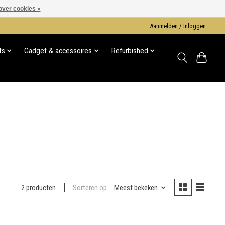
over cookies »
Aanmelden / Inloggen
ts
Gadget & accessoires
Refurbished
Sorteren op
Meest bekeken
2 producten