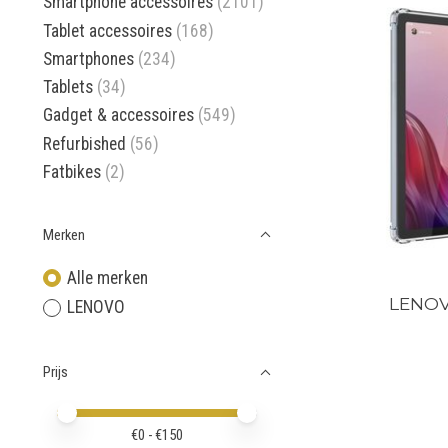
Smartphone accessoires
(2101)
Tablet accessoires
(168)
Smartphones
(234)
Tablets
(34)
Gadget & accessoires
(549)
Refurbished
(56)
Fatbikes
(2)
Merken
Alle merken
LENOV
LENOVO
Prijs
Minimale prijswaarde
Price maximum value
€
0
- €
150