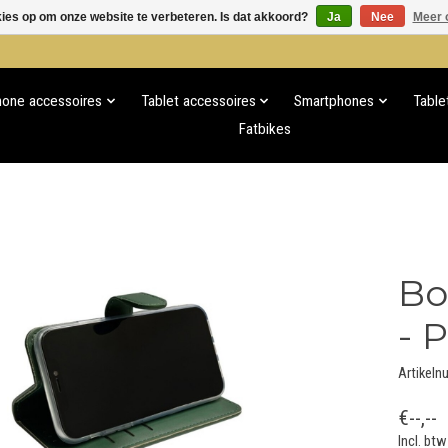
kies op om onze website te verbeteren. Is dat akkoord?
Ja
Nee
Meer 
hone accessoires
Tablet accessoires
Smartphones
Table
Fatbikes
Bo
- 
Artikel
€--,--
Incl. btw