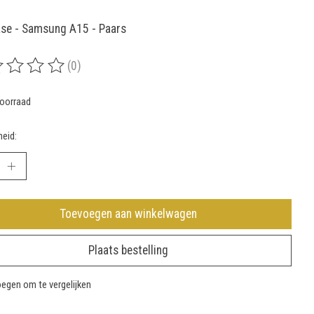
se - Samsung A15 - Paars
(0)
rdeling van dit product is
0
van de 5
oorraad
eid:
Toevoegen aan winkelwagen
Plaats bestelling
egen om te vergelijken