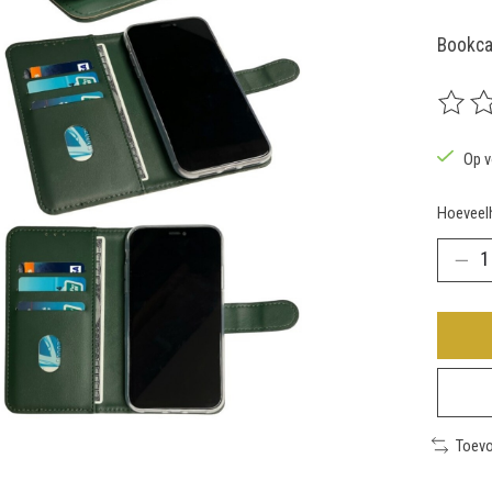
Bookca
De beoo
Op v
Hoeveelh
Toevo