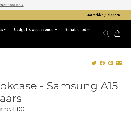
over cookies »
Aanmelden / Inloggen
ts
Gadget & accessoires
Refurbished
okcase - Samsung A15
Paars
nummer: H11399