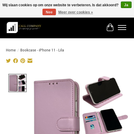
Wij slaan cookies op om onze website te verbeteren. Is dat akkoord?
Ja
Nee
Meer over cookies »
Vóór 19:00 besteld morgen in huis!
Winkelwage
Home
/
Bookcase - iPhone 11 - Lila
Product image slideshow Items