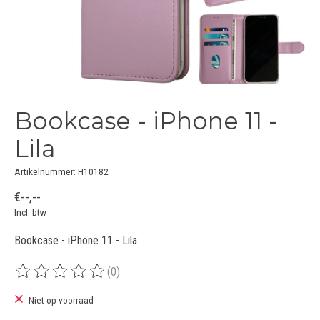
Bookcase - iPhone 11 -
Lila
Artikelnummer: H10182
€--,--
Incl. btw
Bookcase - iPhone 11 - Lila
(0)
De beoordeling van dit product is
0
van de 5
Niet op voorraad