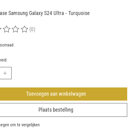
ase Samsung Galaxy S24 Ultra - Turquoise
(0)
rdeling van dit product is
0
van de 5
oorraad
eid:
Toevoegen aan winkelwagen
Plaats bestelling
egen om te vergelijken