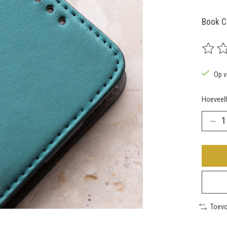
Book C
De beoo
Op v
Hoeveelh
Toevo