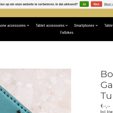
kies op om onze website te verbeteren. Is dat akkoord?
Ja
Nee
Meer 
hone accessoires
Tablet accessoires
Smartphones
Table
Fatbikes
Bo
Ga
Tu
€--,--
Incl. btw