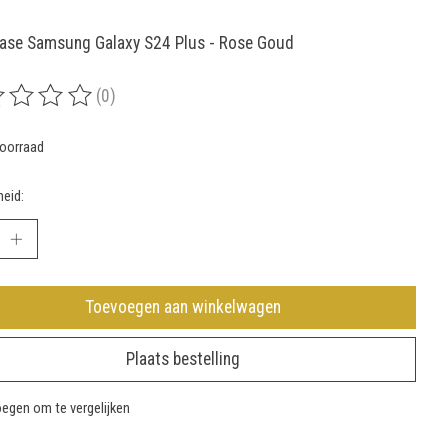
ase Samsung Galaxy S24 Plus - Rose Goud
(0)
rdeling van dit product is
0
van de 5
oorraad
eid:
Toevoegen aan winkelwagen
Plaats bestelling
egen om te vergelijken