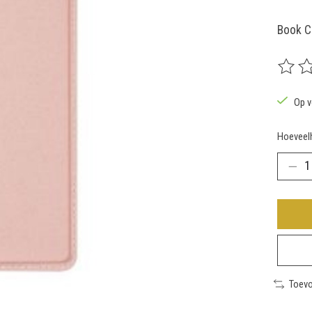
Book C
De beoo
Op v
Hoeveelh
Toevo