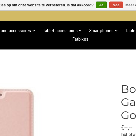
kies op om onze website te verbeteren. Is dat akkoord?
Ja
Nee
Meer 
hone accessoires
Tablet accessoires
Smartphones
Table
Fatbikes
Bo
Ga
Go
€--,--
Incl. btw