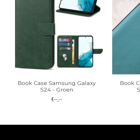
Book Case Samsung Galaxy
Book C
S24 - Groen
S
€--,--