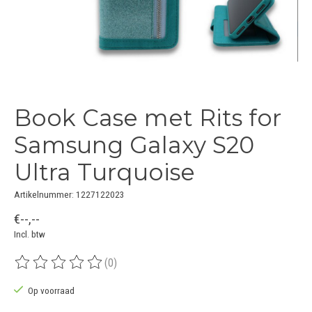
Book Case met Rits for
Samsung Galaxy S20
Ultra Turquoise
Artikelnummer: 1227122023
€--,--
Incl. btw
(0)
De beoordeling van dit product is
0
van de 5
Op voorraad