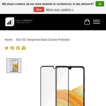
Wij slaan cookies op om onze website te verbeteren. Is dat akkoord?
Ja
Nee
Meer over cookies »
Vóór 19:00 besteld morgen in huis!
Winkelwage
Home
/
A33 5G Tempered Glass Screen Protector
Product image slideshow Items