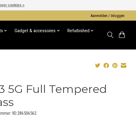
over cookies »
Aanmelden / Inloggen
ts
Gadget & accessoires
Refurbished
3 5G Full Tempered
ass
ummer: !ID:286506562