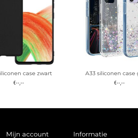
iliconen case zwart
A33 siliconen case g
€--,--
€--,--
Mijn account
Informatie