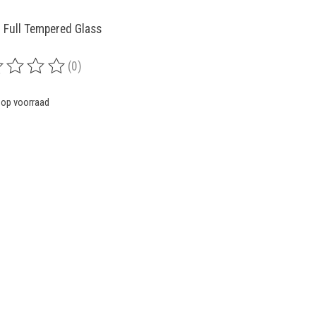
 Full Tempered Glass
(0)
rdeling van dit product is
0
van de 5
 op voorraad