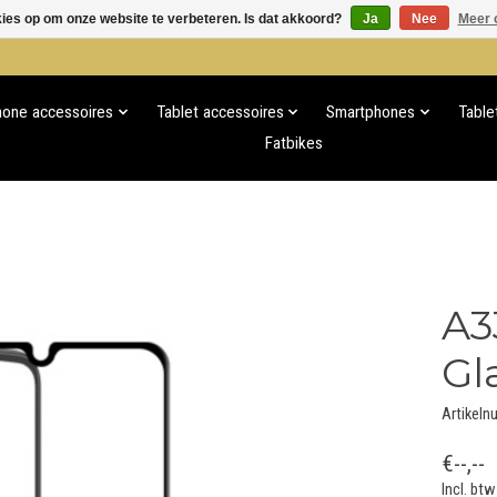
kies op om onze website te verbeteren. Is dat akkoord?
Ja
Nee
Meer 
hone accessoires
Tablet accessoires
Smartphones
Table
Fatbikes
A3
Gl
Artikeln
€--,--
Incl. btw