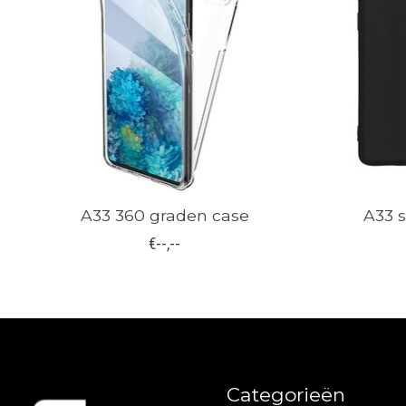
A33 360 graden case
A33 s
€--,--
Categorieën