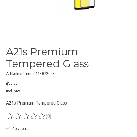
A21s Premium
Tempered Glass
Artikelnummer: 0413072023
€--,--
Incl. btw
A21s Premium Tempered Glass
(0)
De beoordeling van dit product is
0
van de 5
Op voorraad