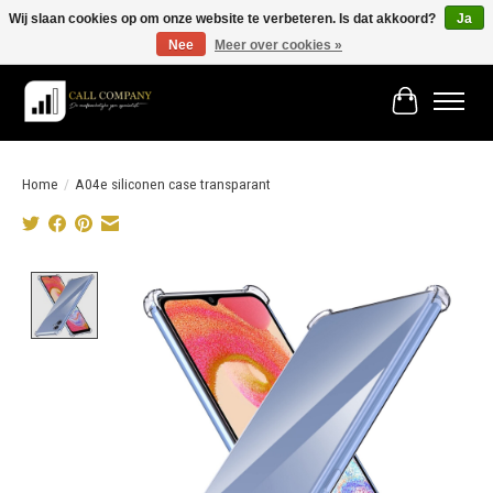
Wij slaan cookies op om onze website te verbeteren. Is dat akkoord?
Ja
Nee
Meer over cookies »
Vóór 19:00 besteld morgen in huis!
Winkelwage
Home
/
A04e siliconen case transparant
Product image slideshow Items