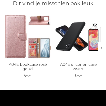
Dit vind je misschien ook leuk
Items van productcarrousel
A04E bookcase rosé
A04E siliconen case
goud
zwart
€--,--
€--,--