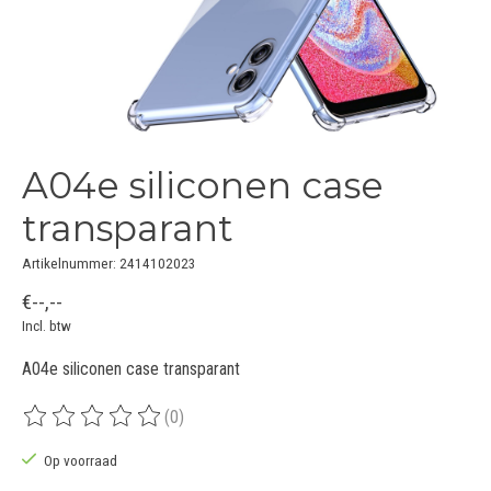
A04e siliconen case
transparant
Artikelnummer: 2414102023
€--,--
Incl. btw
A04e siliconen case transparant
(0)
De beoordeling van dit product is
0
van de 5
Op voorraad