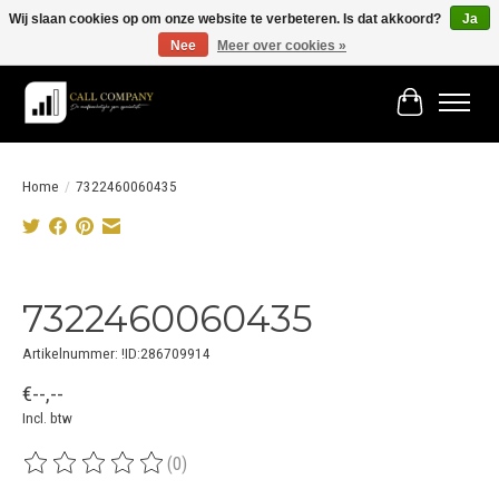
Wij slaan cookies op om onze website te verbeteren. Is dat akkoord?
Ja
Nee
Meer over cookies »
Vóór 19:00 besteld morgen in huis!
Winkelwage
Home
/
7322460060435
Product image slideshow Items
7322460060435
Artikelnummer: !ID:286709914
€--,--
Incl. btw
(0)
De beoordeling van dit product is
0
van de 5