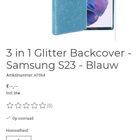
3 in 1 Glitter Backcover -
Samsung S23 - Blauw
Artikelnummer: H7064
€--,--
Incl. btw
(0)
De beoordeling van dit product is
0
van de 5
Op voorraad
Hoeveelheid: