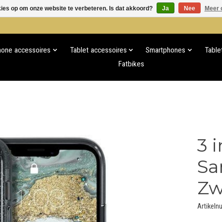
kies op om onze website te verbeteren. Is dat akkoord?
Ja
Nee
Meer 
hone accessoires
Tablet accessoires
Smartphones
Table
Fatbikes
3 
Sa
Zw
Artikeln