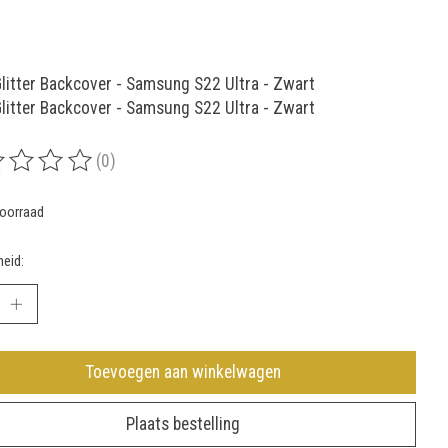
Glitter Backcover - Samsung S22 Ultra - Zwart
Glitter Backcover - Samsung S22 Ultra - Zwart
(0)
rdeling van dit product is
0
van de 5
oorraad
eid:
Toevoegen aan winkelwagen
Plaats bestelling