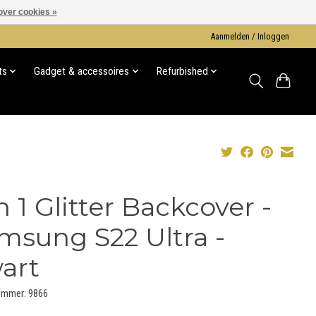
over cookies »
Aanmelden / Inloggen
ts
Gadget & accessoires
Refurbished
in 1 Glitter Backcover -
msung S22 Ultra -
art
ummer: 9866