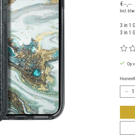
€--,--
Incl. btw
3 in 1 
3 in 1 
De beoo
Op v
Hoeveelh